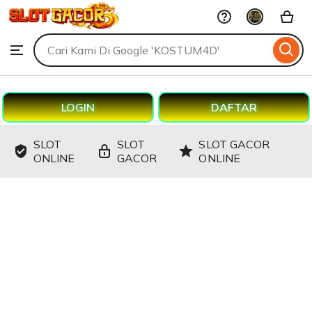
KOSTUM4D
Skip
to
Search
Browse
ontent
for
items
or
shops
LOGIN
DAFTAR
SLOT
SLOT
SLOT GACOR
ONLINE
GACOR
ONLINE