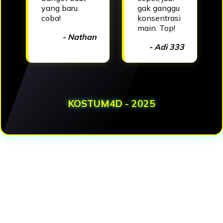
yang baru
gak ganggu
coba!
konsentrasi
main. Top!
- Nathan
- Adi 333
KOSTUM4D - 2025