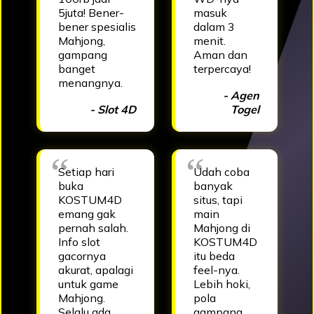
5juta! Bener-
masuk
bener spesialis
dalam 3
Mahjong,
menit.
gampang
Aman dan
banget
terpercaya!
menangnya.
- Agen
- Slot 4D
Togel
Setiap hari
Udah coba
buka
banyak
KOSTUM4D
situs, tapi
emang gak
main
pernah salah.
Mahjong di
Info slot
KOSTUM4D
gacornya
itu beda
akurat, apalagi
feel-nya.
untuk game
Lebih hoki,
Mahjong.
pola
Selalu ada
gampang