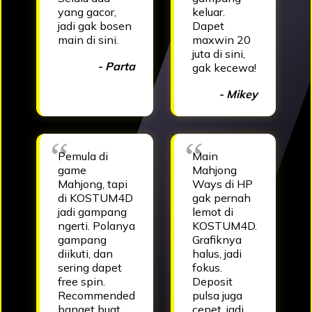
yang gacor,
keluar.
jadi gak bosen
Dapet
main di sini.
maxwin 20
juta di sini,
- Parta
gak kecewa!
- Mikey
Pemula di
Main
game
Mahjong
Mahjong, tapi
Ways di HP
di KOSTUM4D
gak pernah
jadi gampang
lemot di
ngerti. Polanya
KOSTUM4D.
gampang
Grafiknya
diikuti, dan
halus, jadi
sering dapet
fokus.
free spin.
Deposit
Recommended
pulsa juga
banget buat
cepet, jadi