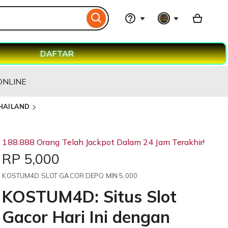
DAFTAR
ONLINE
HAILAND
188.888 Orang Telah Jackpot Dalam 24 Jam Terakhir!
Price:
RP 5,000
KOSTUM4D SLOT GACOR DEPO MIN 5,000
KOSTUM4D: Situs Slot
Gacor Hari Ini dengan