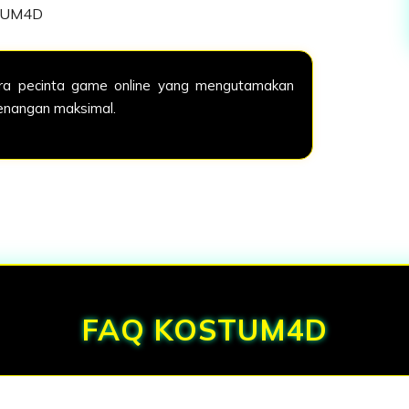
ara pecinta game online yang mengutamakan
enangan maksimal.
FAQ KOSTUM4D