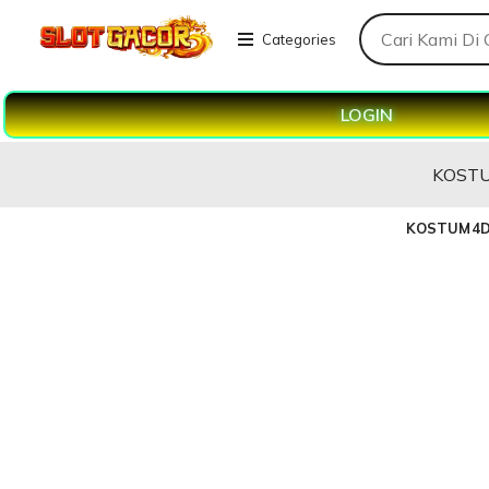
Skip
Search
KOSTUM4D
to
Categories
for
Content
items
or
shops
LOGIN
KOST
KOSTUM4