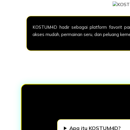
KOSTUM4D hadir sebagai platform favorit p
akses mudah, permainan seru, dan peluang kem
Loading...
Apa itu KOSTUM4D?