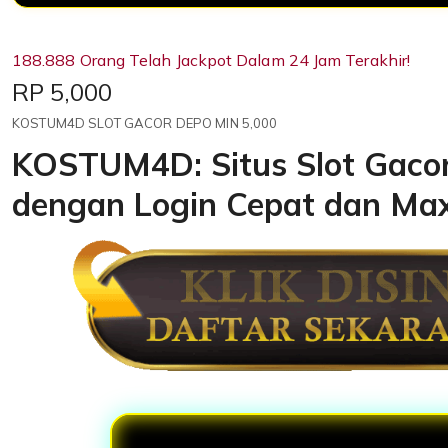
188.888 Orang Telah Jackpot Dalam 24 Jam Terakhir!
Price:
RP 5,000
KOSTUM4D SLOT GACOR DEPO MIN 5,000
KOSTUM4D: Situs Slot Gacor 
dengan Login Cepat dan Ma