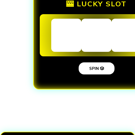
🎰 LUCKY SLOT
SPIN 🎲
Loading...