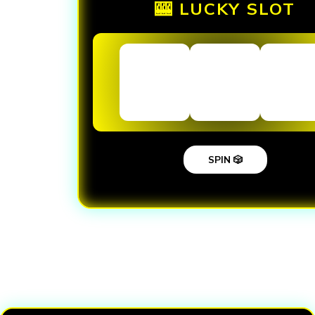
🎰 LUCKY SLOT
SPIN 🎲
Loading...