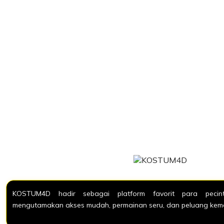
KOSTUM4D hadir sebagai platform favorit para peci
mengutamakan akses mudah, permainan seru, dan peluang kem