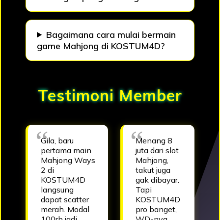
Bagaimana cara mulai bermain
game Mahjong di KOSTUM4D?
Testimoni Member
Gila, baru
Menang 8
pertama main
juta dari slot
Mahjong Ways
Mahjong,
2 di
takut juga
KOSTUM4D
gak dibayar.
langsung
Tapi
dapat scatter
KOSTUM4D
merah. Modal
pro banget,
100rb jadi
WD-nya