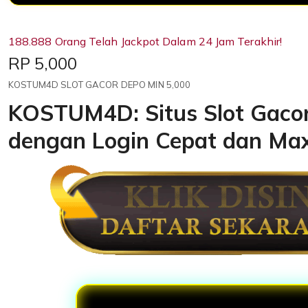
188.888 Orang Telah Jackpot Dalam 24 Jam Terakhir!
Price:
RP 5,000
KOSTUM4D SLOT GACOR DEPO MIN 5,000
KOSTUM4D: Situs Slot Gacor 
dengan Login Cepat dan Ma