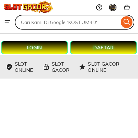
KOSTUM4D
Skip
to
Search
Browse
ontent
for
items
or
shops
LOGIN
DAFTAR
SLOT
SLOT
SLOT GACOR
ONLINE
GACOR
ONLINE