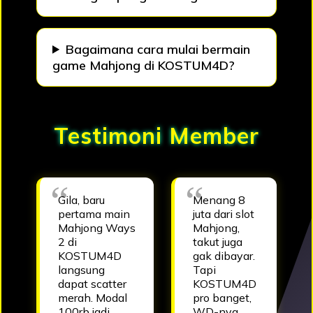
Bagaimana cara mulai bermain
game Mahjong di KOSTUM4D?
Testimoni Member
Gila, baru
Menang 8
pertama main
juta dari slot
Mahjong Ways
Mahjong,
2 di
takut juga
KOSTUM4D
gak dibayar.
langsung
Tapi
dapat scatter
KOSTUM4D
merah. Modal
pro banget,
100rb jadi
WD-nya