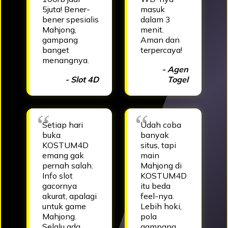
5juta! Bener-
masuk
bener spesialis
dalam 3
Mahjong,
menit.
gampang
Aman dan
banget
terpercaya!
menangnya.
- Agen
- Slot 4D
Togel
Setiap hari
Udah coba
buka
banyak
KOSTUM4D
situs, tapi
emang gak
main
pernah salah.
Mahjong di
Info slot
KOSTUM4D
gacornya
itu beda
akurat, apalagi
feel-nya.
untuk game
Lebih hoki,
Mahjong.
pola
Selalu ada
gampang