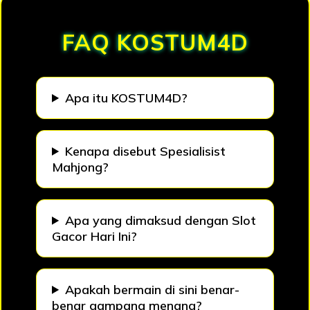
FAQ KOSTUM4D
Apa itu KOSTUM4D?
Kenapa disebut Spesialisist
Mahjong?
Apa yang dimaksud dengan Slot
Gacor Hari Ini?
Apakah bermain di sini benar-
benar gampang menang?