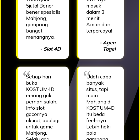
5juta! Bener-
masuk
bener spesialis
dalam 3
Mahjong,
menit.
gampang
Aman dan
banget
terpercaya!
menangnya.
- Agen
- Slot 4D
Togel
Setiap hari
Udah coba
buka
banyak
KOSTUM4D
situs, tapi
emang gak
main
pernah salah.
Mahjong di
Info slot
KOSTUM4D
gacornya
itu beda
akurat, apalagi
feel-nya.
untuk game
Lebih hoki,
Mahjong.
pola
Selalu ada
gampang