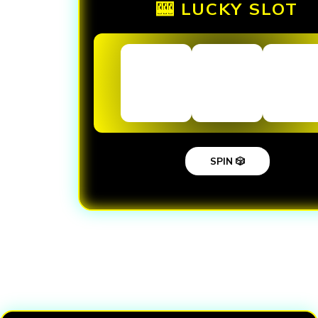
🎰 LUCKY SLOT
SPIN 🎲
Loading...