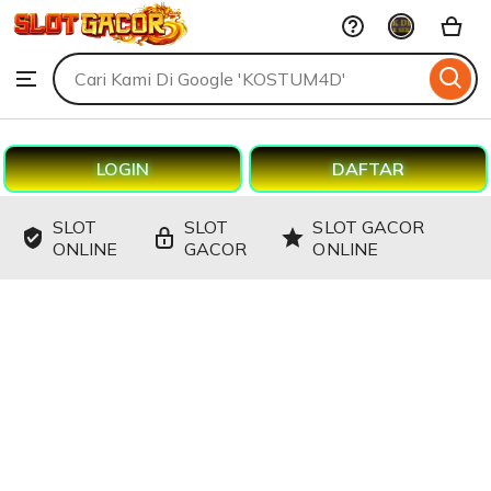
KOSTUM4D
Skip
to
Search
Browse
ontent
for
items
or
shops
LOGIN
DAFTAR
SLOT
SLOT
SLOT GACOR
ONLINE
GACOR
ONLINE