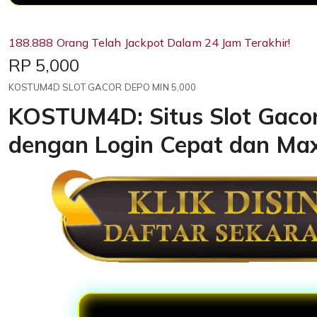
188.888 Orang Telah Jackpot Dalam 24 Jam Terakhir!
Price:
RP 5,000
KOSTUM4D SLOT GACOR DEPO MIN 5,000
KOSTUM4D: Situs Slot Gacor 
dengan Login Cepat dan Ma