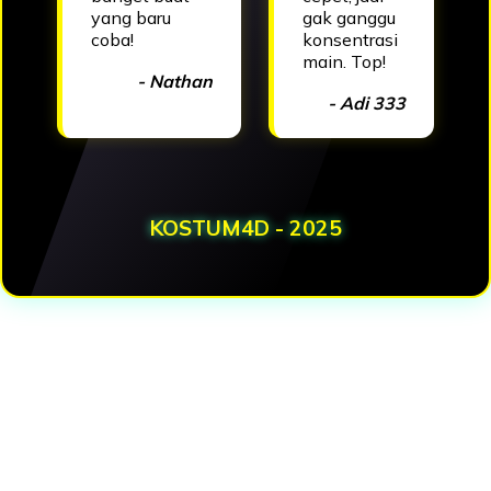
yang baru
gak ganggu
coba!
konsentrasi
main. Top!
- Nathan
- Adi 333
KOSTUM4D - 2025