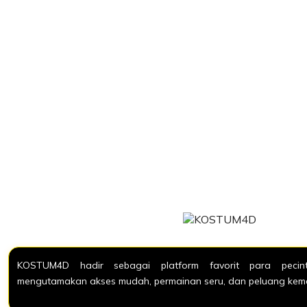
KOSTUM4D hadir sebagai platform favorit para peci
mengutamakan akses mudah, permainan seru, dan peluang kem