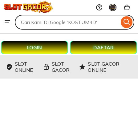
KOSTUM4D
Skip
to
Search
Browse
ontent
for
items
or
shops
LOGIN
DAFTAR
SLOT
SLOT
SLOT GACOR
ONLINE
GACOR
ONLINE