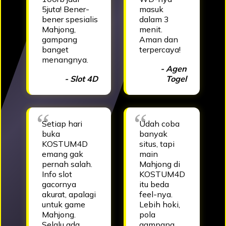
5juta! Bener-
masuk
bener spesialis
dalam 3
Mahjong,
menit.
gampang
Aman dan
banget
terpercaya!
menangnya.
- Agen
- Slot 4D
Togel
Setiap hari
Udah coba
buka
banyak
KOSTUM4D
situs, tapi
emang gak
main
pernah salah.
Mahjong di
Info slot
KOSTUM4D
gacornya
itu beda
akurat, apalagi
feel-nya.
untuk game
Lebih hoki,
Mahjong.
pola
Selalu ada
gampang