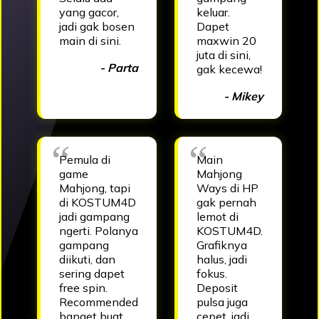
yang gacor,
keluar.
jadi gak bosen
Dapet
main di sini.
maxwin 20
juta di sini,
- Parta
gak kecewa!
- Mikey
Pemula di
Main
game
Mahjong
Mahjong, tapi
Ways di HP
di KOSTUM4D
gak pernah
jadi gampang
lemot di
ngerti. Polanya
KOSTUM4D.
gampang
Grafiknya
diikuti, dan
halus, jadi
sering dapet
fokus.
free spin.
Deposit
Recommended
pulsa juga
banget buat
cepet, jadi