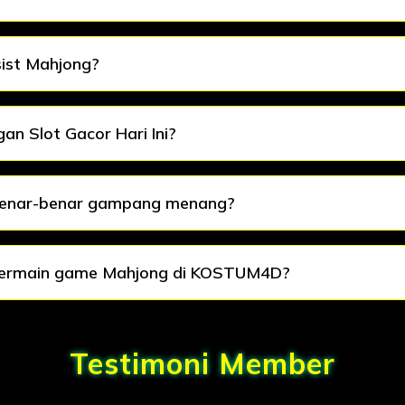
sist Mahjong?
n Slot Gacor Hari Ini?
 benar-benar gampang menang?
bermain game Mahjong di KOSTUM4D?
Testimoni Member