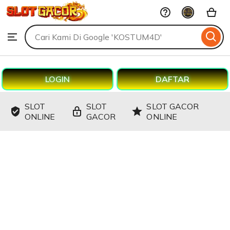
KOSTUM4D
Skip
to
Search
Browse
ontent
for
items
or
shops
LOGIN
DAFTAR
SLOT
SLOT
SLOT GACOR
ONLINE
GACOR
ONLINE