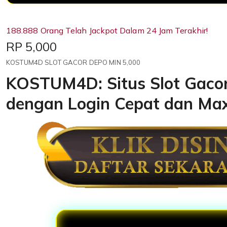
188.888 Orang Telah Jackpot Dalam 24 Jam Terakhir!
Price:
RP 5,000
KOSTUM4D SLOT GACOR DEPO MIN 5,000
KOSTUM4D: Situs Slot Gacor 
dengan Login Cepat dan Ma