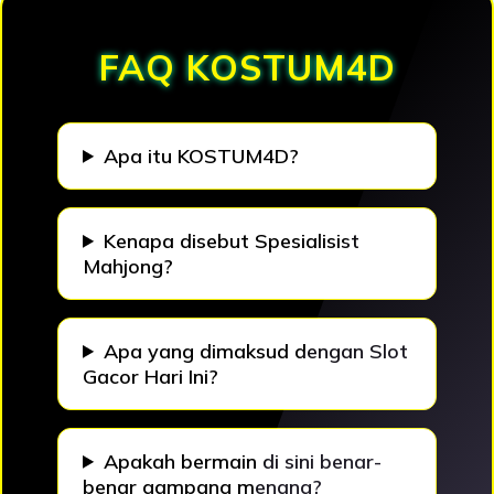
FAQ KOSTUM4D
Apa itu KOSTUM4D?
Kenapa disebut Spesialisist
Mahjong?
Apa yang dimaksud dengan Slot
Gacor Hari Ini?
Apakah bermain di sini benar-
benar gampang menang?