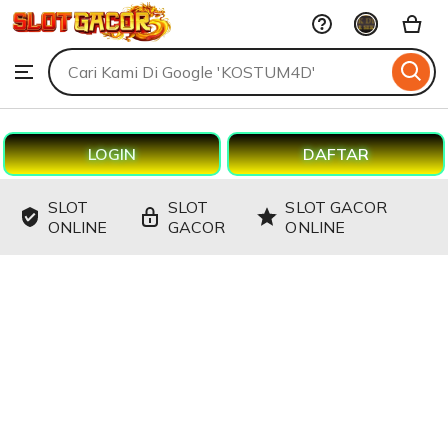
KOSTUM4D
Skip
to
Search
Browse
ontent
for
items
or
shops
LOGIN
DAFTAR
SLOT
SLOT
SLOT GACOR
ONLINE
GACOR
ONLINE