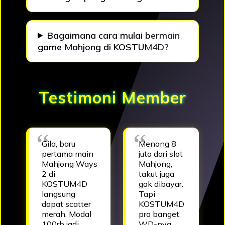
Bagaimana cara mulai bermain
game Mahjong di KOSTUM4D?
Testimoni Member
Gila, baru
Menang 8
pertama main
juta dari slot
Mahjong Ways
Mahjong,
2 di
takut juga
KOSTUM4D
gak dibayar.
langsung
Tapi
dapat scatter
KOSTUM4D
merah. Modal
pro banget,
100rb jadi
WD-nya